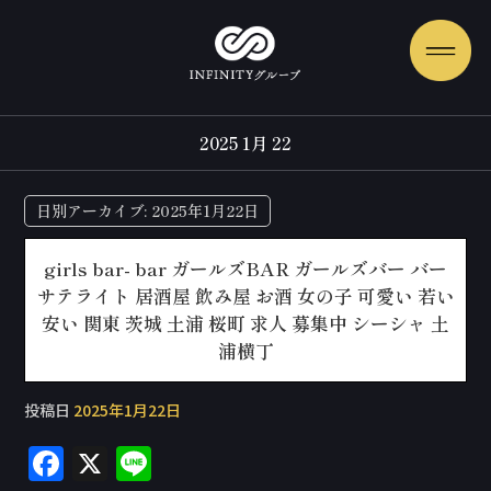
2025 1月 22
日別アーカイブ:
2025年1月22日
girls bar- bar ガールズBAR ガールズバー バー
サテライト 居酒屋 飲み屋 お酒 女の子 可愛い 若い
安い 関東 茨城 土浦 桜町 求人 募集中 シーシャ 土
浦横丁
投稿日
2025年1月22日
F
X
Li