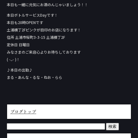
本日も一緒に元気にお酒のんじゃいましょう！！
本日ボトルサービスDay‬です！
本日も20時OPENです
土浦横丁2Fピンクが目印のお店になります！
住所 土浦市桜町3-3-15 土浦横丁2F
定休日 日曜日
みなさまのご来店心よりお待ちしております
( ᵕᴗᵕ )！
♪本日の出勤♪
まる・あんな・るな・ねお・らら
ブログトップ