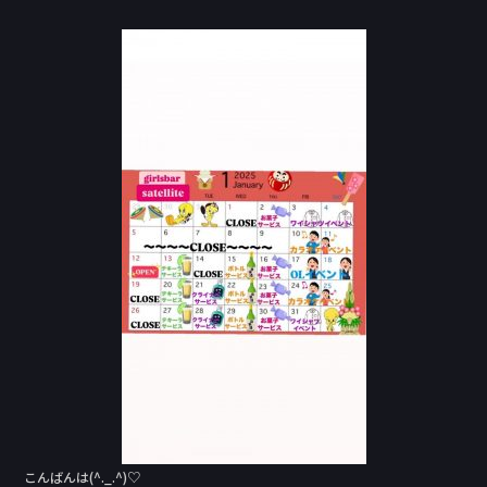
a
n
c
e
e
b
o
o
k
こんばんは(^._.^)♡