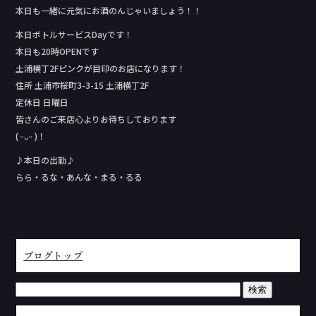
本日も一緒に元気にお酒のんじゃいましょう！！
本日ボトルサービスDay‬です！
本日も20時OPENです
土浦横丁2Fピンクが目印のお店になります！
住所 土浦市桜町3-3-15 土浦横丁2F
定休日 日曜日
皆さんのご来店心よりお待ちしております
( ᵕᴗᵕ )！
♪本日の出勤♪
らら・るな・あんな・まる・るる
ブログトップ