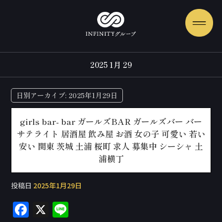
2025 1月 29
日別アーカイブ:
2025年1月29日
girls bar- bar ガールズBAR ガールズバー バー
サテライト 居酒屋 飲み屋 お酒 女の子 可愛い 若い
安い 関東 茨城 土浦 桜町 求人 募集中 シーシャ 土
浦横丁
投稿日
2025年1月29日
F
X
Li