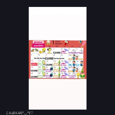
a
n
c
e
e
b
o
o
k
こんばんは(^._.^)♡