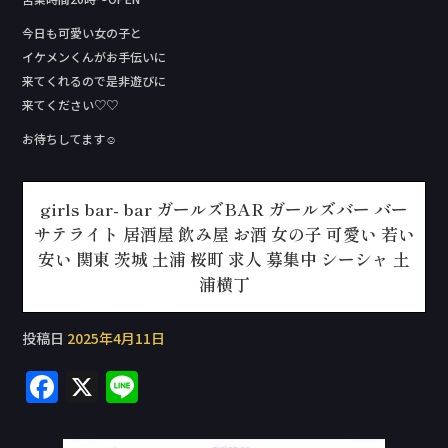
今日も可愛い女の子と
イケメンくんがお手伝いに
来てくれるので是非遊びに
来てください♡♡
お待ちしてます☺︎︎
girls bar- bar ガールズBAR ガールズバー バー
サテライト 居酒屋 飲み屋 お酒 女の子 可愛い 若い
安い 関東 茨城 土浦 桜町 求人 募集中 シーシャ 土
浦横丁
投稿日
2025年4月11日
F
X
Li
a
n