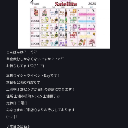
c
e
e
b
o
o
k
こんばんは(^._.^)♡
華金飲むしかなくないですか？？✩.*˚
お待ちしてます♡(*´ `*)
本日ワイシャツイベントDay‬です！
本日も20時OPENです
土浦横丁2Fピンクが目印のお店になります！
住所 土浦市桜町3-3-15 土浦横丁2F
定休日 日曜日
みなさまのご来店心よりお待ちしております
( ᵕᴗᵕ )！
♪本日の出勤♪