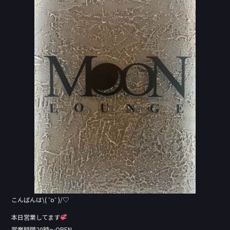
e
b
o
o
k
こんばんは\( ˆoˆ )/♡
本日営業してます
営業時間20時～OPEN