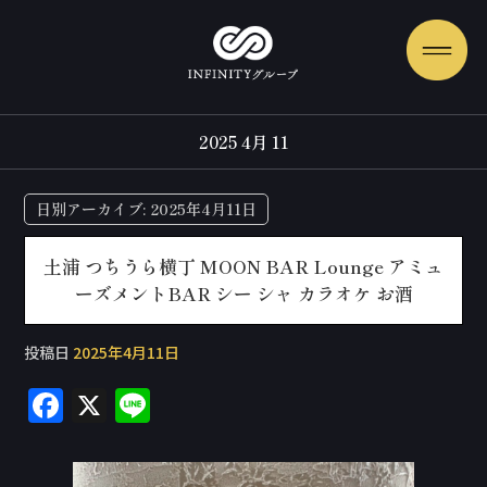
2025 4月 11
日別アーカイブ:
2025年4月11日
土浦 つちうら横丁 MOON BAR Lounge アミュ
ーズメントBAR シー シャ カラオケ お酒
投稿日
2025年4月11日
F
X
Li
a
n
c
e