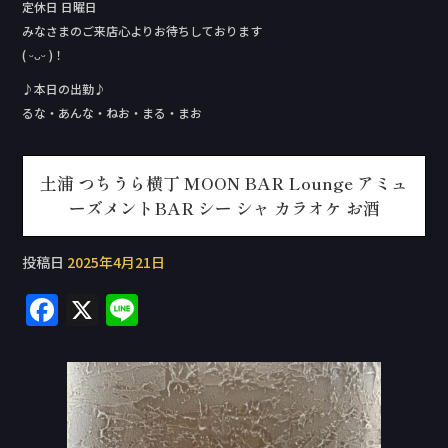
定休日 日曜日
みなさまのご来店心よりお待ちしております
( ᵕᴗᵕ )！
♪本日の出勤♪
るな・あんな・ねお・まる・まお
土浦 つちうら横丁 MOON BAR Lounge アミュ
ーズメントBAR シー シャ カラオケ お酒
投稿日
2025年4月21日
F
X
Li
a
n
c
e
e
b