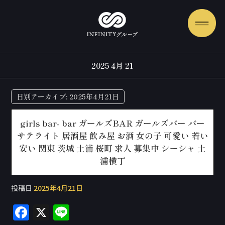
2025 4月 21
日別アーカイブ:
2025年4月21日
girls bar- bar ガールズBAR ガールズバー バー
サテライト 居酒屋 飲み屋 お酒 女の子 可愛い 若い
安い 関東 茨城 土浦 桜町 求人 募集中 シーシャ 土
浦横丁
投稿日
2025年4月21日
F
X
Li