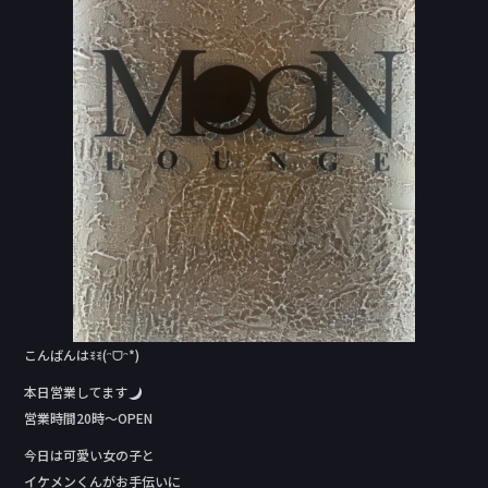
o
o
k
こんばんはꉂꉂ(ᵔᗜᵔ*)
本日営業してます
営業時間20時～OPEN
今日は可愛い女の子と
イケメンくんがお手伝いに