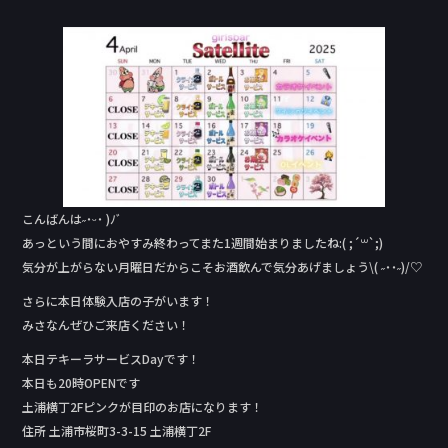
a
n
c
e
e
b
o
o
k
こんばんは˶˙ᵕ˙ )ﾉﾞ
あっという間におやすみ終わってまた1週間始まりましたね:( ;´꒳`;)
気分が上がらない月曜日だからこそお酒飲んで気分あげましょう\( ˶˙˙˶)/♡
さらに本日体験入店の子がいます！
みさなんぜひご来店ください！
本日テキーラサービスDay‬です！
本日も20時OPENです
土浦横丁2Fピンクが目印のお店になります！
住所 土浦市桜町3-3-15 土浦横丁2F