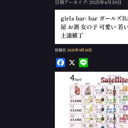
日別アーカイブ:
2025年4月30日
girls bar- bar ガ
屋 お酒 女の子 可愛い 若い
土浦横丁
投稿日
2025年4月30日
F
X
Li
a
n
c
e
e
b
o
o
k