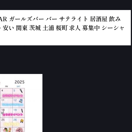
ールズBAR ガールズバー バー サテライト 居酒屋 飲み
 安い 関東 茨城 土浦 桜町 求人 募集中 シーシャ