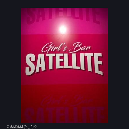
a
n
c
e
e
b
o
o
k
こんばんは(^._.^)♡