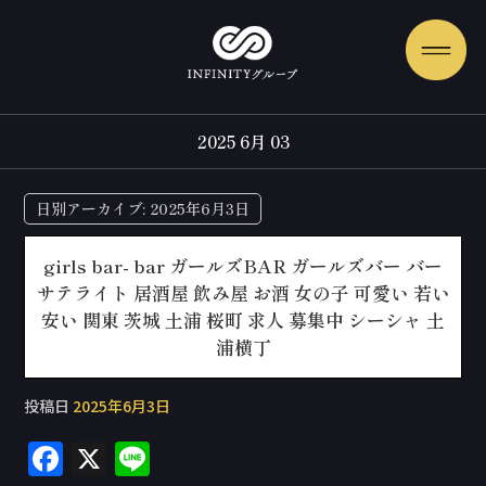
2025 6月 03
日別アーカイブ:
2025年6月3日
girls bar- bar ガールズBAR ガールズバー バー
サテライト 居酒屋 飲み屋 お酒 女の子 可愛い 若い
安い 関東 茨城 土浦 桜町 求人 募集中 シーシャ 土
浦横丁
投稿日
2025年6月3日
F
X
Li