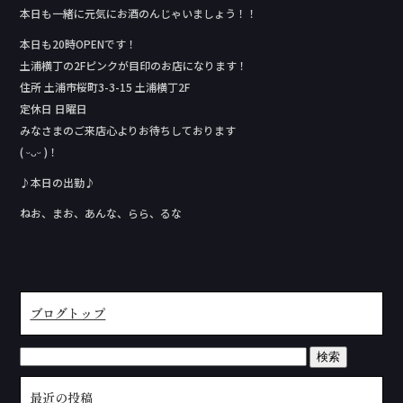
本日も一緒に元気にお酒のんじゃいましょう！！
本日も20時OPENです！
土浦横丁の2Fピンクが目印のお店になります！
住所 土浦市桜町3-3-15 土浦横丁2F
定休日 日曜日
みなさまのご来店心よりお待ちしております
( ᵕᴗᵕ )！
♪本日の出勤♪
ねお、まお、あんな、らら、るな
ブログトップ
最近の投稿