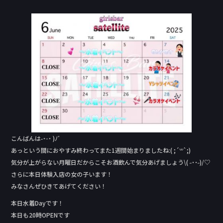
a
n
c
e
e
b
o
o
k
こんばんは˶˙ᵕ˙ )ﾉﾞ
あっという間におやすみ終わってまた1週間始まりましたね:( ;´꒳`;)
気分が上がらない月曜日だからこそお酒飲んで気分あげましょう\( ˶˙˙˶)/♡
さらに本日体験入店の女の子います！
みなさんぜひきてあげてください！
本日水着Day‬です！
本日も20時OPENです