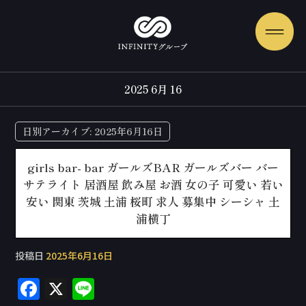
2025 6月 16
日別アーカイブ:
2025年6月16日
girls bar- bar ガールズBAR ガールズバー バー
サテライト 居酒屋 飲み屋 お酒 女の子 可愛い 若い
安い 関東 茨城 土浦 桜町 求人 募集中 シーシャ 土
浦横丁
投稿日
2025年6月16日
F
X
Li