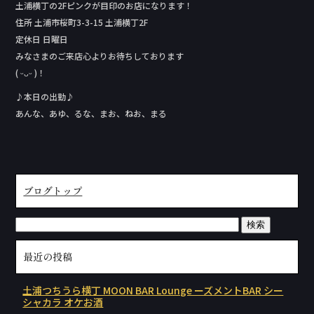
土浦横丁の2Fピンクが目印のお店になります！
住所 土浦市桜町3-3-15 土浦横丁2F
定休日 日曜日
みなさまのご来店心よりお待ちしております
( ᵕᴗᵕ )！
♪本日の出勤♪
あんな、あゆ、るな、まお、ねお、まる
ブログトップ
最近の投稿
土浦つちうら横丁 MOON BAR Lounge ーズメントBAR シー
シャカラ オケお酒