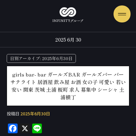
2025 6月 30
日別アーカイブ:
2025年6月30日
girls bar- bar ガールズBAR ガールズバー バー
サテライト 居酒屋 飲み屋 お酒 女の子 可愛い 若い
安い 関東 茨城 土浦 桜町 求人 募集中 シーシャ 土
浦横丁
投稿日
2025年6月30日
F
X
Li