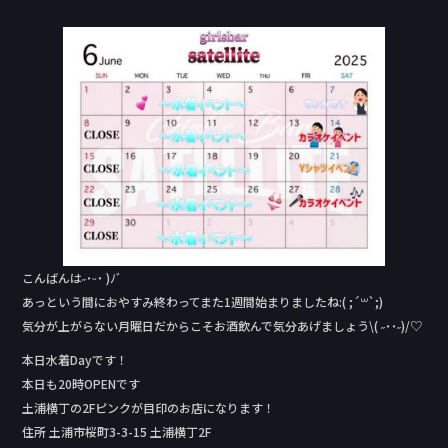
a
n
c
e
e
b
o
o
k
こんばんは˶˙ᵕ˙ )ﾉﾞ
あっという間におやすみ終わってまた1週間始まりましたね:( ;´꒳`;)
気分が上がらない月曜日だからこそお酒飲んで気分あげましょう\( ˶˙˙˶)/♡
本日水着Day‬です！
本日も20時OPENです
土浦横丁の2Fピンクが目印のお店になります！
住所 土浦市桜町3-3-15 土浦横丁2F