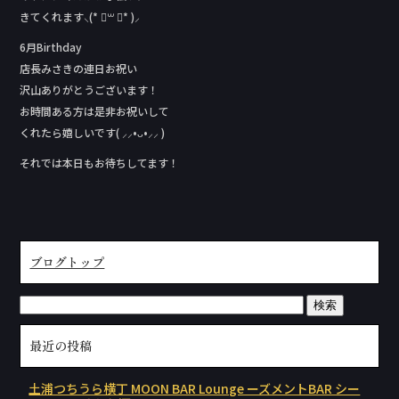
きてくれます⸜(* ॑꒳ ॑* )⸝
6月Birthday
店長みさきの連日お祝い
沢山ありがとうございます！
お時間ある方は是非お祝いして
くれたら嬉しいです( ⸝⸝•ᴗ•⸝⸝ )
それでは本日もお待ちしてます！
ブログトップ
最近の投稿
土浦つちうら横丁 MOON BAR Lounge ーズメントBAR シー