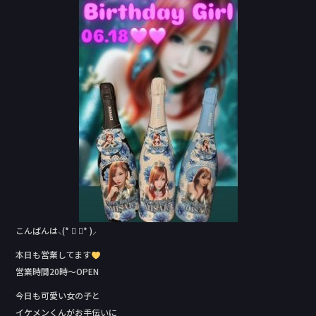
o
o
k
こんばんは⸜(* ॑ ॑* )⸝
本日も営業してます
営業時間20時〜OPEN
今日も可愛い女の子と
イケメンくんがお手伝いに