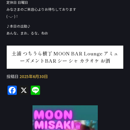
定休日 日曜日
みなさまのご来店心よりお待ちしております
( ᵕᴗᵕ )！
♪本日の出勤♪
あんな、まお、るな、ねお
土浦 つちうら横丁 MOON BAR Lounge アミュ
ーズメントBAR シー シャ カラオケ お酒
投稿日
2025年6月30日
F
X
Li
a
n
c
e
e
b