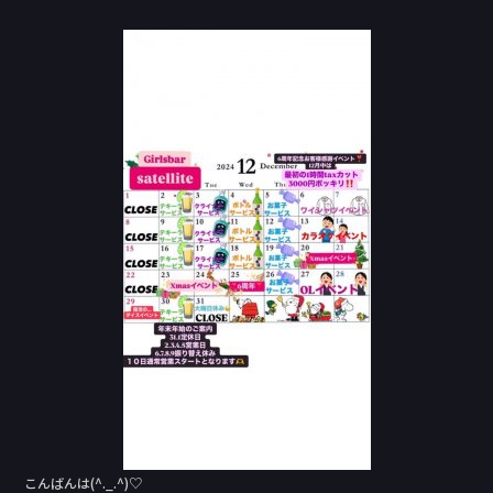
a
n
c
e
e
b
o
o
k
こんばんは(^._.^)♡