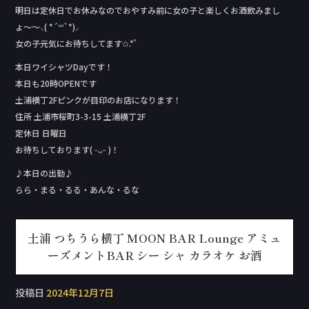
明日は定休日でお休みなのでおやすみ前に女の子と楽しくお酒飲みまし
ょ〜〜⸜( *´꒳`*)⸝
女の子元気にお待ちしてます✩.*˚
本日ワイシャツDay‬です！
本日も20時OPENです
土浦横丁2Fピンクが目印のお店になります！
住所 土浦市桜町3-3-15 土浦横丁2F
定休日 日曜日
お待ちしております( ᵕᴗᵕ )！
♪本日の出勤♪
らら・まる・るる・あんな・るな
土浦 つちうら横丁 MOON BAR Lounge アミュ
ーズメントBAR シー シャ カラオケ お酒
投稿日
2024年12月7日