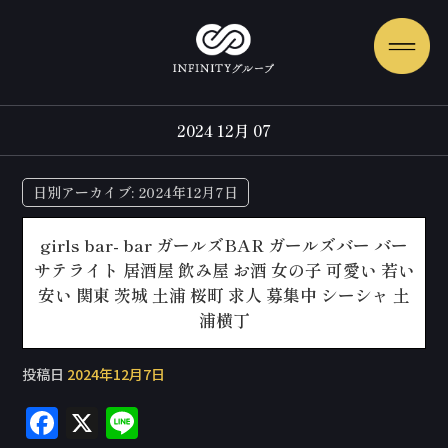
2024 12月 07
日別アーカイブ:
2024年12月7日
girls bar- bar ガールズBAR ガールズバー バー
サテライト 居酒屋 飲み屋 お酒 女の子 可愛い 若い
安い 関東 茨城 土浦 桜町 求人 募集中 シーシャ 土
浦横丁
投稿日
2024年12月7日
F
X
Li