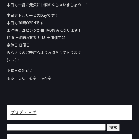
本日も一緒に元気にお酒のんじゃいましょう！！
本日ボトルサービスDay‬です！
本日も20時OPENです
土浦横丁2Fピンクが目印のお店になります！
住所 土浦市桜町3-3-15 土浦横丁2F
定休日 日曜日
みなさまのご来店心よりお待ちしております
( ᵕᴗᵕ )！
♪本日の出勤♪
るる・らら・るな・あんな
ブログトップ