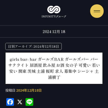
2024 12月 18
日別アーカイブ:
2024年12月18日
girls bar- bar ガールズBAR ガールズバー バー
サテライト 居酒屋 飲み屋 お酒 女の子 可愛い 若い
安い 関東 茨城 土浦 桜町 求人 募集中 シーシャ 土
浦横丁
投稿日
2024年12月18日
F
X
Li