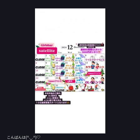
a
n
c
e
e
b
o
o
k
こんばんは(^._.^)♡