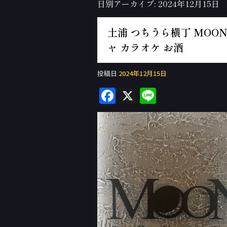
日別アーカイブ:
2024年12月15日
土浦 つちうら横丁 MOON 
ャ カラオケ お酒
投稿日
2024年12月15日
F
X
Li
a
n
c
e
e
b
o
o
k