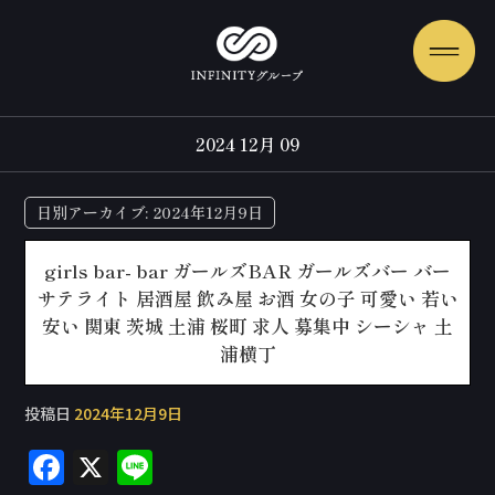
2024 12月 09
日別アーカイブ:
2024年12月9日
girls bar- bar ガールズBAR ガールズバー バー
サテライト 居酒屋 飲み屋 お酒 女の子 可愛い 若い
安い 関東 茨城 土浦 桜町 求人 募集中 シーシャ 土
浦横丁
投稿日
2024年12月9日
F
X
Li