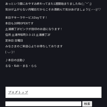
あっという間におやすみ終わってまた1週間始まりましたね:( ;´꒳`;)
気分が上がらない月曜日だからこそお酒飲んで気分あげましょう\( ˶˙˙˶)/♡
本日テキーラサービスDay‬です！
本日も20時OPENです
土浦横丁2Fピンクが目印のお店になります！
住所 土浦市桜町3-3-15 土浦横丁2F
定休日 日曜日
みなさまのご来店心よりお待ちしております
( ᵕᴗᵕ )！
♪本日の出勤♪
るな・ねお・まる・らら
ブログトップ