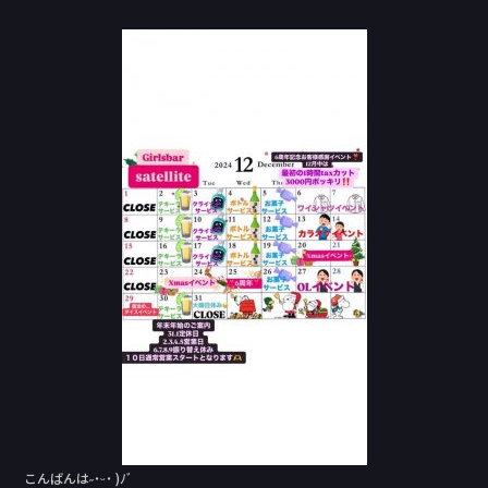
a
n
c
e
e
b
o
o
k
こんばんは˶˙ᵕ˙ )ﾉﾞ