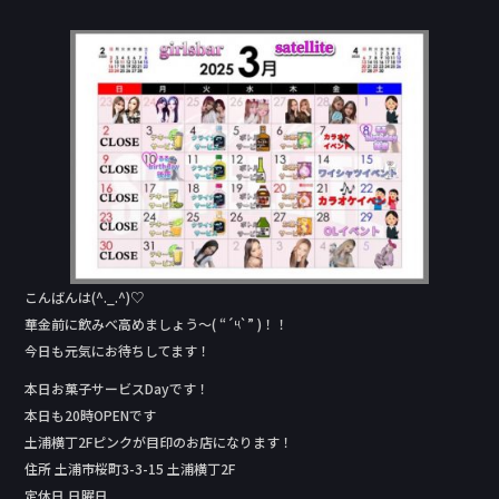
a
n
c
e
e
b
o
o
k
こんばんは(^._.^)♡
華金前に飲みべ高めましょう〜( “´༥`” )！！
今日も元気にお待ちしてます！
本日お菓子サービスDay‬です！
本日も20時OPENです
土浦横丁2Fピンクが目印のお店になります！
住所 土浦市桜町3-3-15 土浦横丁2F
定休日 日曜日