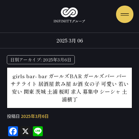
2025 3月 06
日別アーカイブ:
2025年3月6日
girls bar- bar ガールズBAR ガールズバー バー
サテライト 居酒屋 飲み屋 お酒 女の子 可愛い 若い
安い 関東 茨城 土浦 桜町 求人 募集中 シーシャ 土
浦横丁
投稿日
2025年3月6日
F
X
Li