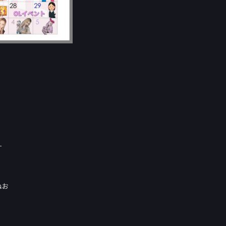
！
す
ねお