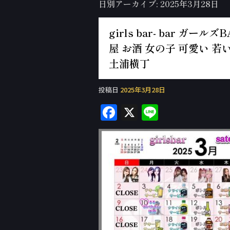
日別アーカイブ:
2025年3月28日
girls bar- bar ガ
屋 お酒 女の子 可愛い 若い
土浦横丁
投稿日
2025年3月28日
F
X
Li
a
n
c
e
e
b
o
o
k