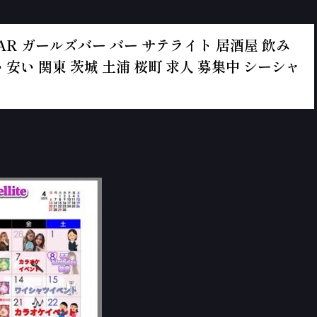
ールズBAR ガールズバー バー サテライト 居酒屋 飲み
 安い 関東 茨城 土浦 桜町 求人 募集中 シーシャ