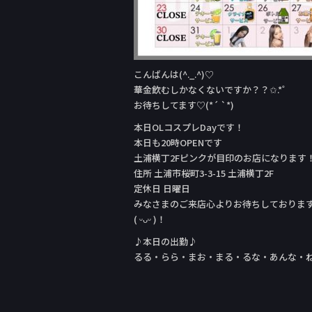
こんばんは(^._.^)♡
華金飲むしかなくないですか？？✩.*˚
お待ちしてます♡(*´ `*)
本日OLコスプレDay‬です！
本日も20時OPENです
土浦横丁2Fピンクが目印のお店になります
住所 土浦市桜町3-3-15 土浦横丁2F
定休日 日曜日
みなさまのご来店心よりお待ちしておりま
( ᵕᴗᵕ )！
♪本日の出勤♪
るる・らら・まお・まる・るな・あんな・