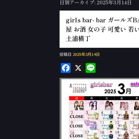
日別アーカイブ:
2025年3月14日
girls bar- bar ガ
屋 お酒 女の子 可愛い 若い
土浦横丁
投稿日
2025年3月14日
F
X
Li
a
n
c
e
e
b
o
o
k