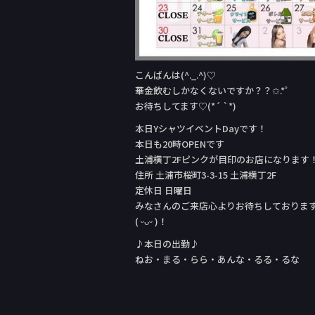
こんばんは(^._.^)♡
華金飲むしかなくないですか？？✩.*˚
お待ちしてます♡(*´ `*)
本日YシャツイベントDay‬です！
本日も20時OPENです
土浦横丁2Fピンクが目印のお店になります
住所 土浦市桜町3-3-15 土浦横丁2F
定休日 日曜日
みなさんのご来店心よりお待ちしておりま
( ᵕᴗᵕ )！
♪本日の出勤♪
ねお・まる・らら・あんな・るる・るな