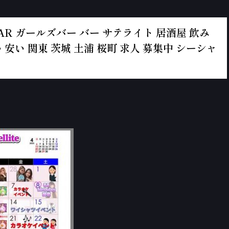
ールズBAR ガールズバー バー サテライト 居酒屋 飲み
 安い 関東 茨城 土浦 桜町 求人 募集中 シーシャ