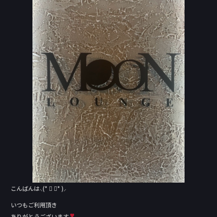
e
b
o
o
k
こんばんは⸜(* ॑ ॑* )⸝
いつもご利用頂き
ありがとうございます