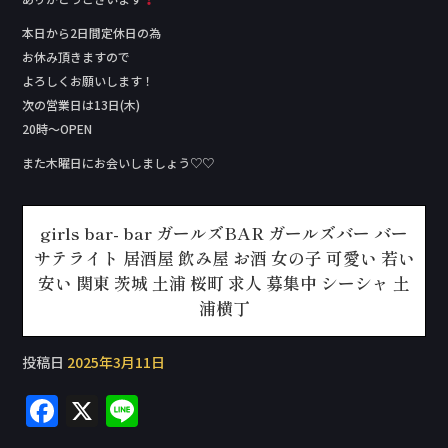
本日から2日間定休日の為
お休み頂きますので
よろしくお願いします！
次の営業日は13日(木)
20時～OPEN
また木曜日にお会いしましょう♡♡
girls bar- bar ガールズBAR ガールズバー バー
サテライト 居酒屋 飲み屋 お酒 女の子 可愛い 若い
安い 関東 茨城 土浦 桜町 求人 募集中 シーシャ 土
浦横丁
投稿日
2025年3月11日
F
X
Li
a
n