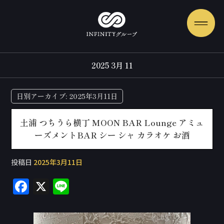
2025 3月 11
日別アーカイブ:
2025年3月11日
土浦 つちうら横丁 MOON BAR Lounge アミュ
ーズメントBAR シー シャ カラオケ お酒
投稿日
2025年3月11日
F
X
Li
a
n
c
e