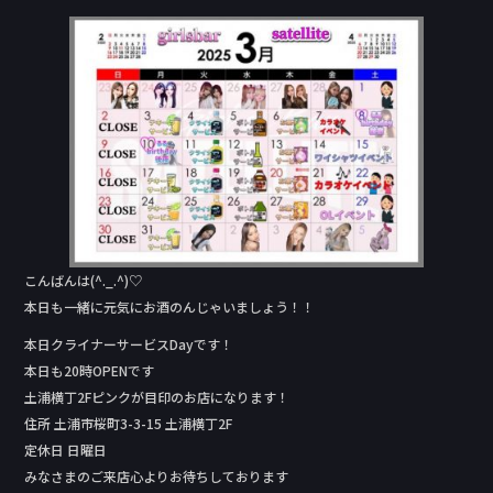
c
e
e
b
o
o
k
こんばんは(^._.^)♡
本日も一緒に元気にお酒のんじゃいましょう！！
本日クライナーサービスDay‬です！
本日も20時OPENです
土浦横丁2Fピンクが目印のお店になります！
住所 土浦市桜町3-3-15 土浦横丁2F
定休日 日曜日
みなさまのご来店心よりお待ちしております