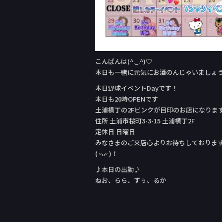
こんばんは(^._.^)♡
本日も一緒に元気にお酒のんじゃいましょ
本日野球イベントDay‬です！
本日も20時OPENです
土浦横丁の2Fピンクが目印のお店になりま
住所 土浦市桜町3-3-15 土浦横丁2F
定休日 日曜日
みなさまのご来店心よりお待ちしておりま
( ᵕᴗᵕ )！
♪本日の出勤♪
ねお、らら、すぅ、るか