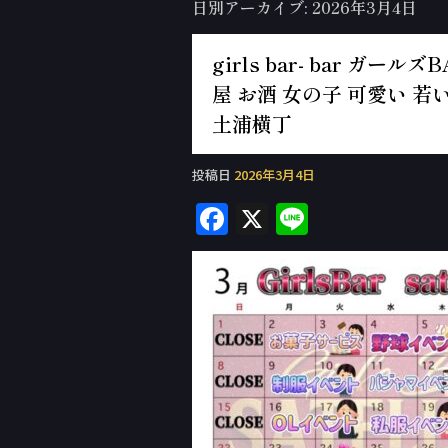
日別アーカイブ:
2026年3月4日
girls bar- bar ガ
屋 お酒 女の子 可愛い 若い
土浦横丁
投稿日
2026年3月4日
F
X
Li
a
n
c
e
e
b
o
o
k