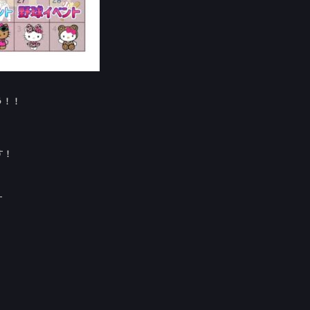
う！！
す！
す