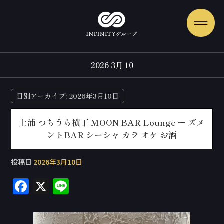
2026 3月 10
日別アーカイブ:
2026年3月10日
土浦 つちうら横丁 MOON BAR Lounge ー ズメ
ントBAR シーシャ カラ オケ お酒
投稿日
2026年3月10日
F
X
Li
a
n
c
e