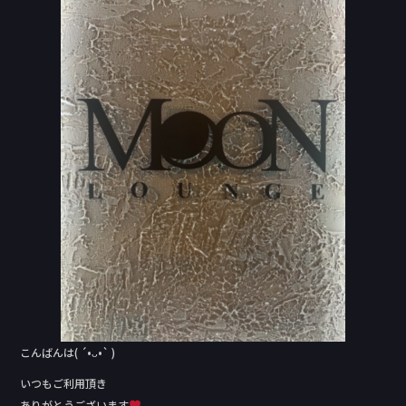
e
b
o
o
k
こんばんは( ´•ᴗ•` )
いつもご利用頂き
ありがとうございます