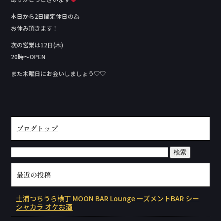
本日から2日間定休日の為
お休み頂きます！
次の営業は12日(木)
20時〜OPEN
また木曜日にお会いしましょう♡♡
ブログトップ
最近の投稿
土浦つちうら横丁 MOON BAR Lounge ーズメントBAR シー
シャカラ オケお酒