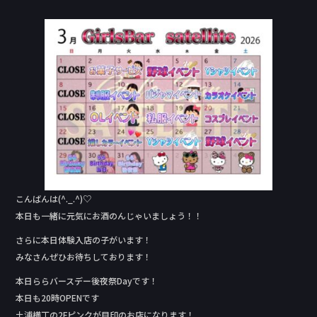
a
n
c
e
e
b
o
o
k
こんばんは(^._.^)♡
本日も一緒に元気にお酒のんじゃいましょう！！
さらに本日体験入店の子がいます！
みなさんぜひお待ちしております！
本日ららバースデー後夜祭Day‬です！
本日も20時OPENです
土浦横丁の2Fピンクが目印のお店になります！