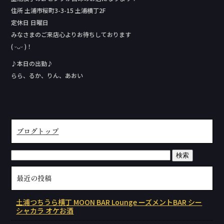
住所 土浦市桜町3-3-15 土浦横丁2F
定休日 日曜日
みなさまのご来店心よりお待ちしております
( ᵕᴗᵕ )！
♪本日の出勤♪
らら、るか、りん、あおい
ブログトップ
最近の投稿
土浦つちうら横丁 MOON BAR Lounge ーズメントBAR シー
シャカラ オケお酒