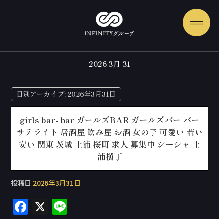
2026 3月 31
日別アーカイブ:
2026年3月31日
girls bar- bar ガールズBAR ガールズバー バー
サテライト 居酒屋 飲み屋 お酒 女の子 可愛い 若い
安い 関東 茨城 土浦 桜町 求人 募集中 シーシャ 土
浦横丁
投稿日
2026年3月31日
F
X
Li