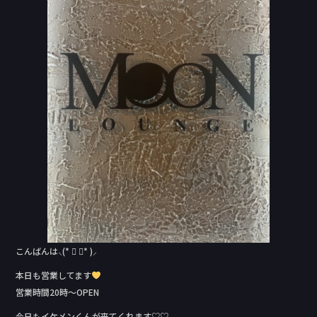
b
o
o
k
こんばんは⸜(* ॑ ॑* )⸝
本日も営業してます
営業時間20時〜OPEN
今日もイケメンくんが来てくれます♡♡