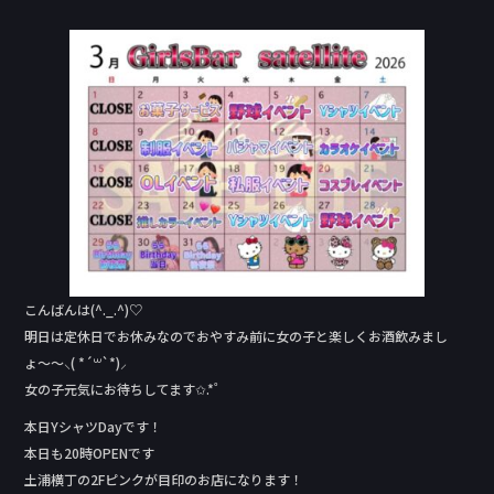
a
n
c
e
e
b
o
o
k
こんばんは(^._.^)♡
明日は定休日でお休みなのでおやすみ前に女の子と楽しくお酒飲みまし
ょ〜〜⸜( *´꒳`*)⸝
女の子元気にお待ちしてます✩.*˚
本日YシャツDay‬です！
本日も20時OPENです
土浦横丁の2Fピンクが目印のお店になります！