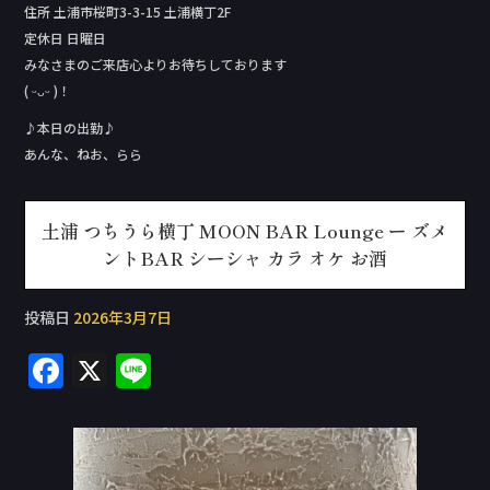
住所 土浦市桜町3-3-15 土浦横丁2F
定休日 日曜日
みなさまのご来店心よりお待ちしております
( ᵕᴗᵕ )！
♪本日の出勤♪
あんな、ねお、らら
土浦 つちうら横丁 MOON BAR Lounge ー ズメ
ントBAR シーシャ カラ オケ お酒
投稿日
2026年3月7日
F
X
Li
a
n
c
e
e