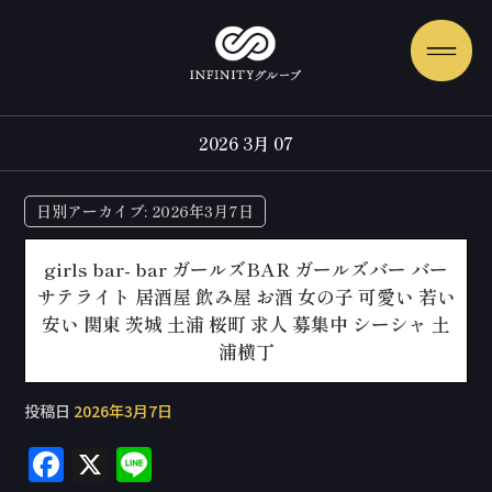
2026 3月 07
日別アーカイブ:
2026年3月7日
girls bar- bar ガールズBAR ガールズバー バー
サテライト 居酒屋 飲み屋 お酒 女の子 可愛い 若い
安い 関東 茨城 土浦 桜町 求人 募集中 シーシャ 土
浦横丁
投稿日
2026年3月7日
F
X
Li