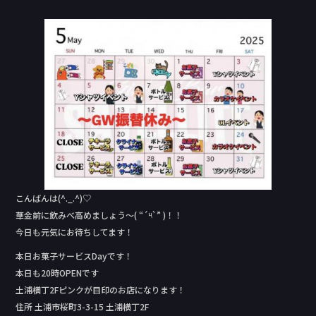
a
n
c
e
e
b
o
o
k
こんばんは(^._.^)♡
華金前に飲みべ高めましょう〜( “´༥`” )！！
今日も元気にお待ちしてます！
本日お菓子サービスDay‬です！
本日も20時OPENです
土浦横丁2Fピンクが目印のお店になります！
住所 土浦市桜町3-3-15 土浦横丁2F