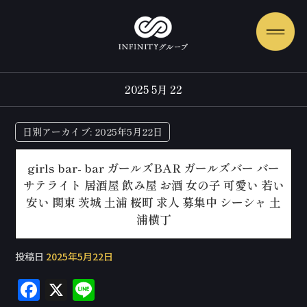
2025 5月 22
日別アーカイブ:
2025年5月22日
girls bar- bar ガールズBAR ガールズバー バー
サテライト 居酒屋 飲み屋 お酒 女の子 可愛い 若い
安い 関東 茨城 土浦 桜町 求人 募集中 シーシャ 土
浦横丁
投稿日
2025年5月22日
F
X
Li