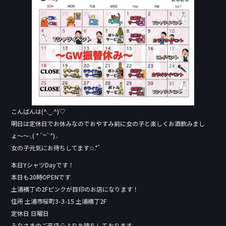
e
b
o
o
k
こんばんは(^._.^)♡
明日は定休日でお休みなのでおやすみ前に女の子と楽しくお酒飲みまし
ょ〜〜⸜( *´꒳`*)⸝
女の子元気にお待ちしてます✩.*˚
本日YシャツDay‬です！
本日も20時OPENです
土浦横丁の2Fピンクが目印のお店になります！
住所 土浦市桜町3-3-15 土浦横丁2F
定休日 日曜日
みなさまのご来店心よりお待ちしております