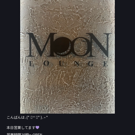
e
b
o
o
k
こんばんは⸜(* ॑꒳ ॑* )⸝⋆*
本日営業してます
営業時間20時〜OPEN