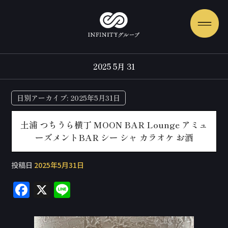
2025 5月 31
日別アーカイブ:
2025年5月31日
土浦 つちうら横丁 MOON BAR Lounge アミュ
ーズメントBAR シー シャ カラオケ お酒
投稿日
2025年5月31日
F
X
Li
a
n
c
e