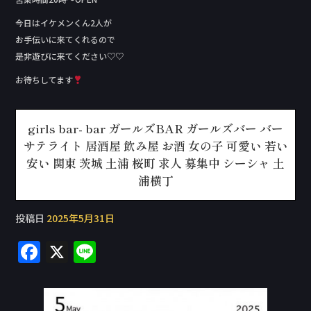
今日はイケメンくん2人が
お手伝いに来てくれるので
是非遊びに来てください♡♡
お待ちしてます
girls bar- bar ガールズBAR ガールズバー バー
サテライト 居酒屋 飲み屋 お酒 女の子 可愛い 若い
安い 関東 茨城 土浦 桜町 求人 募集中 シーシャ 土
浦横丁
投稿日
2025年5月31日
F
X
Li
a
n
c
e