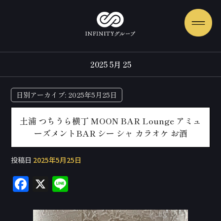
2025 5月 25
日別アーカイブ:
2025年5月25日
土浦 つちうら横丁 MOON BAR Lounge アミュ
ーズメントBAR シー シャ カラオケ お酒
投稿日
2025年5月25日
F
X
Li
a
n
c
e