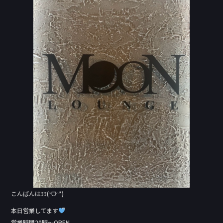
e
b
o
o
k
こんばんはꉂꉂ(ᵔᗜᵔ*)
本日営業してます
営業時間20時〜OPEN