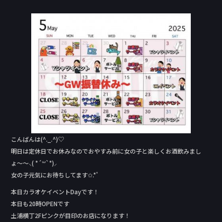
a
n
c
e
e
b
o
o
k
こんばんは(^._.^)♡
明日は定休日でお休みなのでおやすみ前に女の子と楽しくお酒飲みまし
ょ〜〜⸜( *´꒳`*)⸝
女の子元気にお待ちしてます✩.*˚
本日カラオケイベントDay‬です！
本日も20時OPENです
土浦横丁2Fピンクが目印のお店になります！