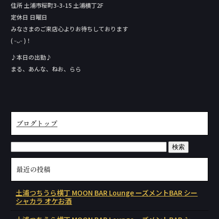
住所 土浦市桜町3-3-15 土浦横丁2F
定休日 日曜日
みなさまのご来店心よりお待ちしております
( ᵕᴗᵕ )！
♪本日の出勤♪
まる、あんな、ねお、らら
ブログトップ
最近の投稿
土浦つちうら横丁 MOON BAR Lounge ーズメントBAR シー
シャカラ オケお酒