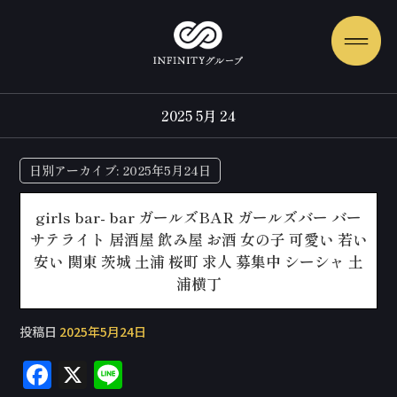
2025 5月 24
日別アーカイブ:
2025年5月24日
girls bar- bar ガールズBAR ガールズバー バー
サテライト 居酒屋 飲み屋 お酒 女の子 可愛い 若い
安い 関東 茨城 土浦 桜町 求人 募集中 シーシャ 土
浦横丁
投稿日
2025年5月24日
F
X
Li