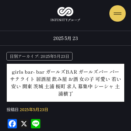
2025 5月 23
日別アーカイブ:
2025年5月23日
girls bar- bar ガールズBAR ガールズバー バー
サテライト 居酒屋 飲み屋 お酒 女の子 可愛い 若い
安い 関東 茨城 土浦 桜町 求人 募集中 シーシャ 土
浦横丁
投稿日
2025年5月23日
F
X
Li