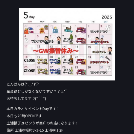
a
n
c
e
e
b
o
o
k
こんばんは(^._.^)♡
華金飲むしかなくないですか？？✩.*˚
お待ちしてます♡(*´ `*)
本日カラオケイベントDay‬です！
本日も20時OPENです
土浦横丁2Fピンクが目印のお店になります！
住所 土浦市桜町3-3-15 土浦横丁2F