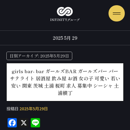
2025 5月 29
日別アーカイブ:
2025年5月29日
girls bar- bar ガールズBAR ガールズバー バー
サテライト 居酒屋 飲み屋 お酒 女の子 可愛い 若い
安い 関東 茨城 土浦 桜町 求人 募集中 シーシャ 土
浦横丁
投稿日
2025年5月29日
F
X
Li