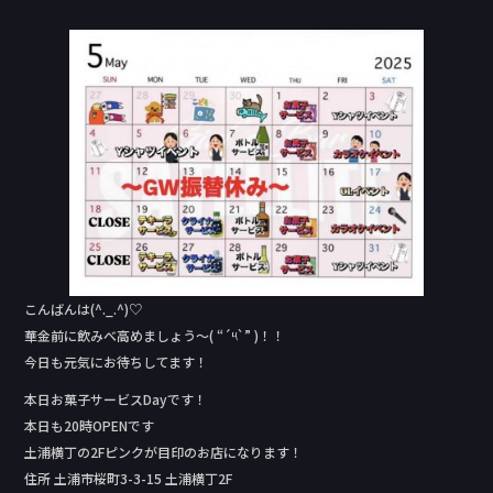
a
n
c
e
e
b
o
o
k
こんばんは(^._.^)♡
華金前に飲みべ高めましょう〜( “´༥`” )！！
今日も元気にお待ちしてます！
本日お菓子サービスDay‬です！
本日も20時OPENです
土浦横丁の2Fピンクが目印のお店になります！
住所 土浦市桜町3-3-15 土浦横丁2F